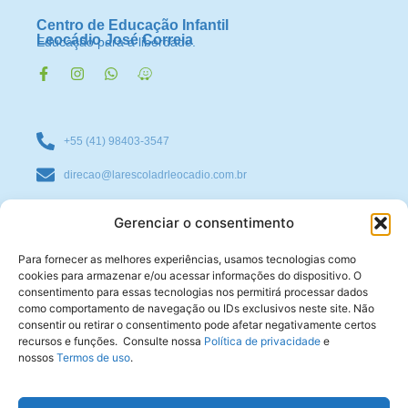
Centro de Educação Infantil
Leocádio José Correia
Educação para a liberdade.
+55 (41) 98403-3547
direcao@larescoladrleocadio.com.br
Rua Major Saul de Carvalho Chaves, 461 - Bairro Santa
Gerenciar o consentimento
Cândida - Curitiba - PR - CEP 82.640-150
Para fornecer as melhores experiências, usamos tecnologias como
cookies para armazenar e/ou acessar informações do dispositivo. O
consentimento para essas tecnologias nos permitirá processar dados
Política de privacidade
como comportamento de navegação ou IDs exclusivos neste site. Não
consentir ou retirar o consentimento pode afetar negativamente certos
recursos e funções. Consulte nossa
Política de privacidade
e
Termos de uso
nossos
Termos de uso
.