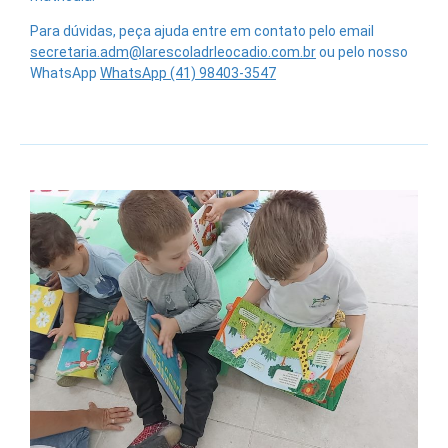
Para dúvidas, peça ajuda entre em contato pelo email
secretaria.adm@larescoladrleocadio.com.br
ou pelo nosso
WhatsApp
WhatsApp (41) 98403-3547