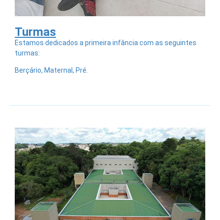
Turmas
Estamos dedicados a primeira infância com as seguintes
turmas:
Berçário,
Maternal,
Pré.