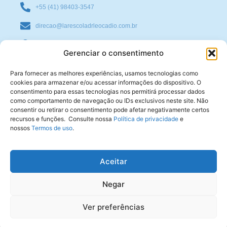
+55 (41) 98403-3547
direcao@larescoladrleocadio.com.br
Rua Major Saul de Carvalho Chaves, 461 - Bairro Santa
Gerenciar o consentimento
Cândida - Curitiba - PR - CEP 82.640-150
Para fornecer as melhores experiências, usamos tecnologias como
cookies para armazenar e/ou acessar informações do dispositivo. O
consentimento para essas tecnologias nos permitirá processar dados
Política de privacidade
como comportamento de navegação ou IDs exclusivos neste site. Não
consentir ou retirar o consentimento pode afetar negativamente certos
recursos e funções. Consulte nossa
Política de privacidade
e
Termos de uso
nossos
Termos de uso
.
Expediente
Aceitar
Negar
Copyright © 2024 Lar Escola Dr. Leocádio José Correia
Desenvolvido por voluntários da SBEE — Sociedade Brasileira de Estudos Espíritas, com base
em “template” de Royal Elementor Addons
Ver preferências